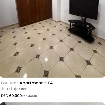
For Rent
Apartment - F4
Bir El Djir, Oran
DZD 60,000
Per Month