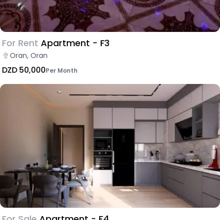
For Rent
Apartment - F3
Oran, Oran
DZD 50,000
Per Month
For Sale
Apartment - F4