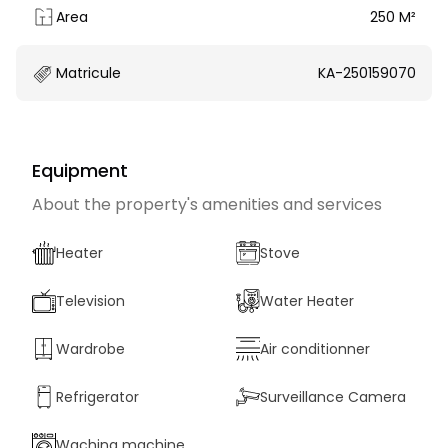
Area
250 M²
Matricule
KA-250159070
Equipment
About the property's amenities and services
Heater
Stove
Television
Water Heater
Wardrobe
Air conditionner
Refrigerator
Surveillance Camera
Waching machine