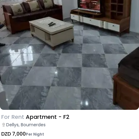
For Rent
Apartment - F2
Dellys, Boumerdes
DZD 7,000
Per Night