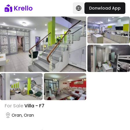
Donwload App
+
3
For Sale
Villa - F7
Photo Gallery
Oran, Oran