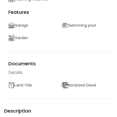
Features
Garage
Swimming pool
Garden
Documents
Details
Land Title
Notarized Deed
Description