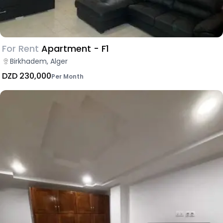
For Rent
Apartment - F1
Birkhadem, Alger
DZD 230,000
Per Month