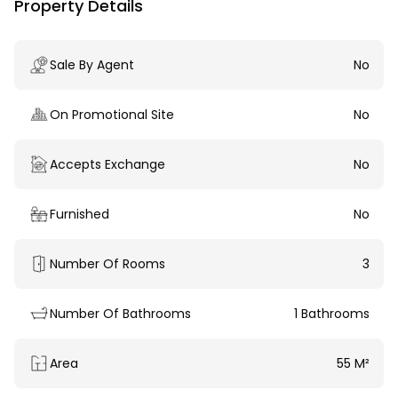
Property Details
Sale By Agent
No
On Promotional Site
No
Accepts Exchange
No
Furnished
No
Number Of Rooms
3
Number Of Bathrooms
1 Bathrooms
Area
55 M²