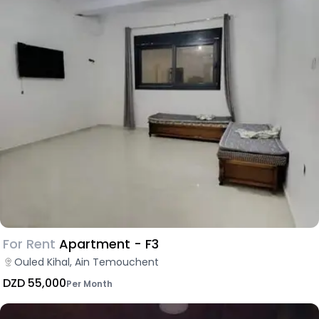
For Rent
Apartment - F3
Ouled Kihal, Ain Temouchent
DZD 55,000
Per Month