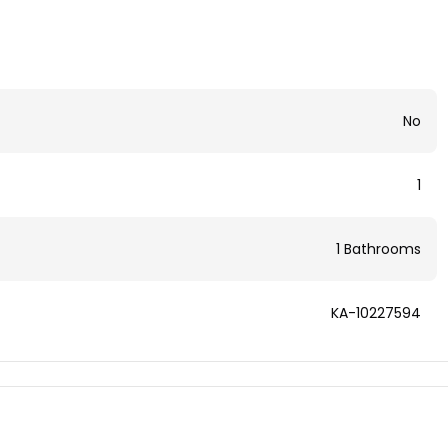
No
1
1 Bathrooms
KA-10227594