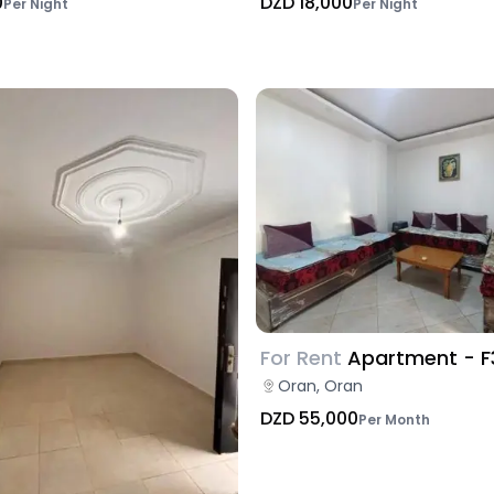
0
DZD 18,000
Per Night
Per Night
For Rent
Apartment - F
Oran, Oran
DZD 55,000
Per Month