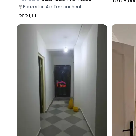
DZD 5,00
Bouzedjar, Ain Temouchent
DZD 1,111