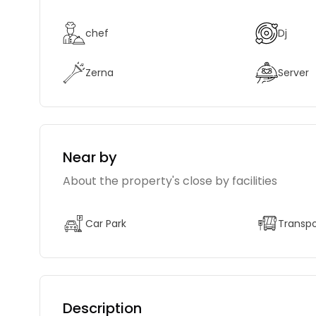
chef
Dj
Zerna
Server
Near by
About the property's close by facilities
Car Park
Transpo
Description