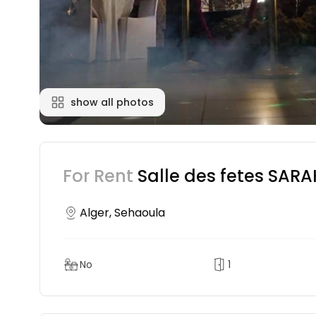
show all photos
For Rent
Salle des fetes SARA
Alger, Sehaoula
No
1