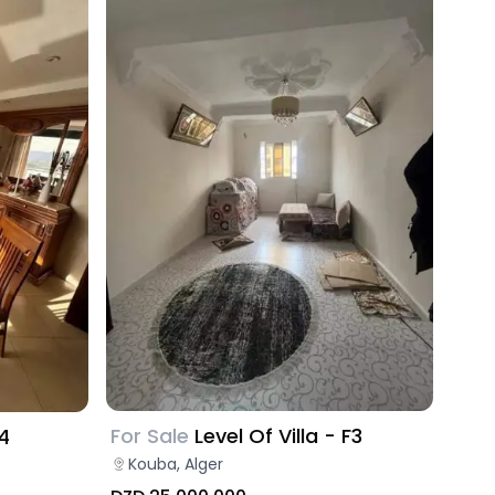
For Sale
Level Of Villa - F3
4
Kouba, Alger