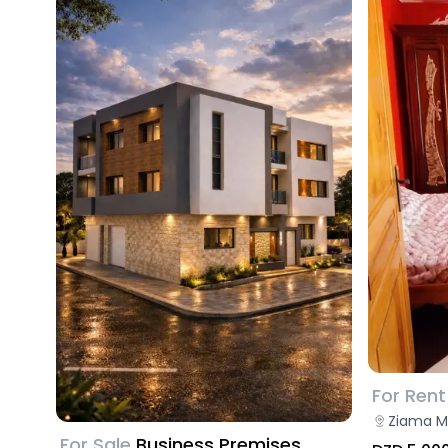
For Rent
Ziama Ma
For Sale
Business Premises