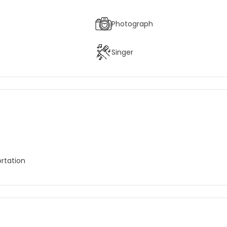
Photograph
Singer
rtation