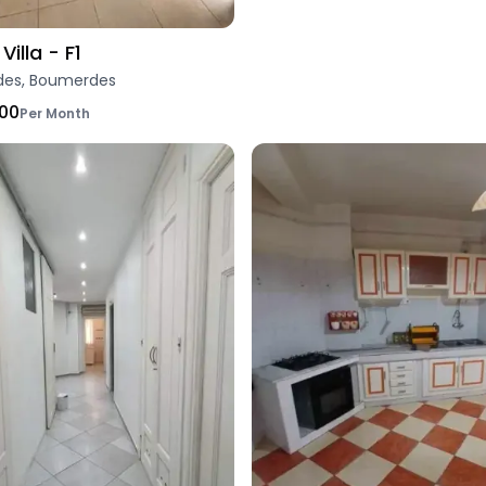
Villa - F1
es, Boumerdes
000
Per Month