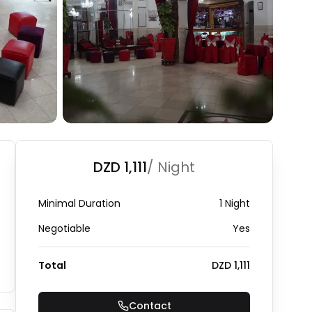
+
1
Photo Gallery
DZD 1,111
/ Night
Minimal Duration
1 Night
Negotiable
Yes
Total
DZD 1,111
Contact