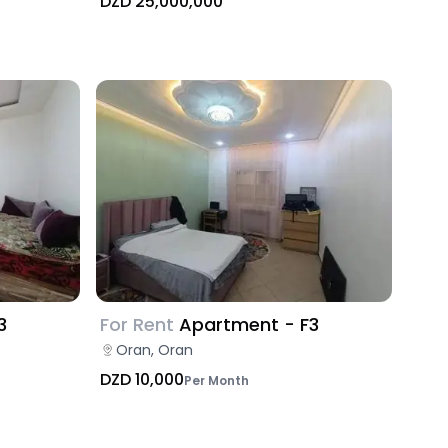
DZD 25,000,000
3
For Rent
Apartment - F3
Oran, Oran
DZD 10,000
Per Month