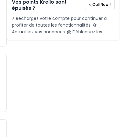
Vos points Krello sont
Call Now !
épuisés ?
⚡ Rechargez votre compte pour continuer à
profiter de toutes les fonctionnalités. 🔄
Actualisez vos annonces. 📩 Débloquez les
demandes. 🎯 Activez le matching. 📞 Pour plus
d'informations, contactez-nous via l'icône ci-
dessous.