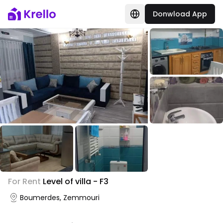
Donwload App
+
2
For Rent
Level of villa - F3
Photo Gallery
Boumerdes, Zemmouri