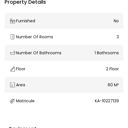
Property Details
Furnished
No
Number Of Rooms
3
Number Of Bathrooms
1 Bathrooms
Floor
2 Floor
Area
60 M²
Matricule
KA-10227139