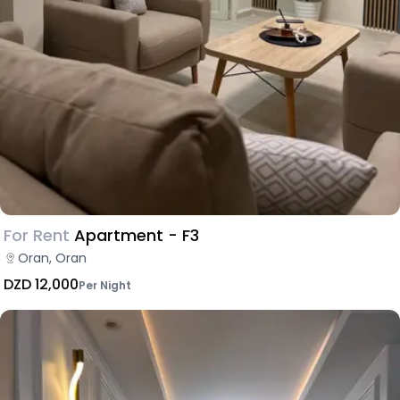
For Rent
Apartment - F3
Oran, Oran
DZD 12,000
Per Night