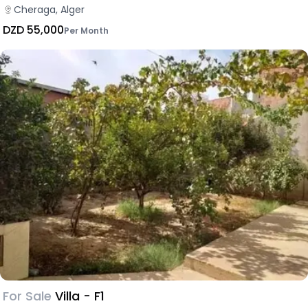
Cheraga, Alger
DZD 55,000
Per Month
For Sale
Villa - F1