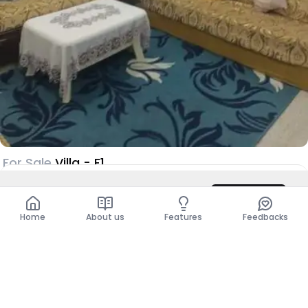
For Sale
Villa - F1
Tipaza, Tipaza
DZD 65,000
/ Month
Contact
DZD 25,000,000
Total
DZD 65,000
Home
About us
Features
Feedbacks
Show more places