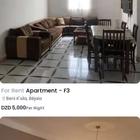
For Rent
Apartment - F3
Beni K'sila, Béjaïa
DZD 5,000
Per Night