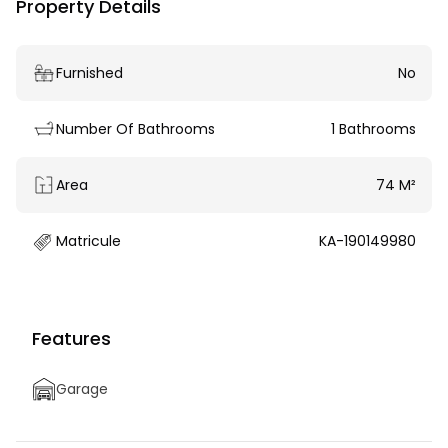
Property Details
Furnished
No
Number Of Bathrooms
1 Bathrooms
Area
74 M²
Matricule
KA-190149980
Features
Garage