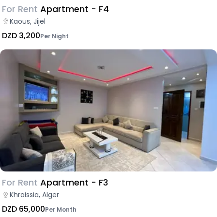
For Rent
Apartment - F4
Kaous, Jijel
DZD 3,200
Per Night
For Rent
Apartment - F3
Khraissia, Alger
DZD 65,000
Per Month