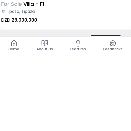
For Sale
Villa - F1
Tipaza, Tipaza
DZD 28,000,000
DZD 50,000
/ Month
Contact
Total
DZD 600,000
Show more places
Home
About us
Features
Feedbacks