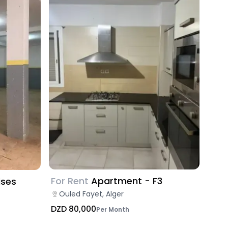
For Rent
Apartment - F3
ises
Ouled Fayet, Alger
DZD 80,000
Per Month