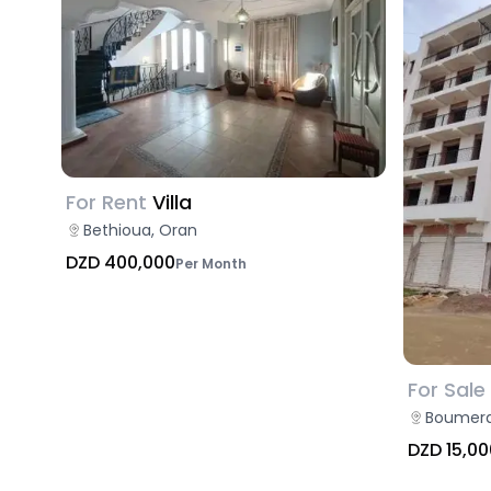
For Rent
Villa
Bethioua, Oran
DZD 400,000
Per Month
For Sale
Boumerd
DZD 15,00