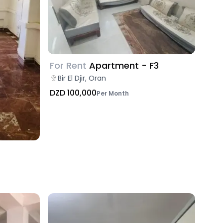
For Rent
Apartment - F3
Bir El Djir, Oran
DZD 100,000
Per Month