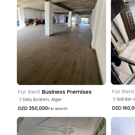
For Rent
For Rent
Business Premises
Sidi Bel-
Dely Ibrahim, Alger
DZD 160,
DZD 350,000
Per Month