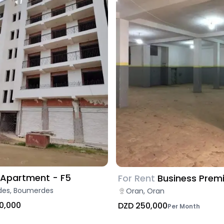
Apartment - F5
For Rent
Business Prem
es, Boumerdes
Oran, Oran
0,000
DZD 250,000
Per Month