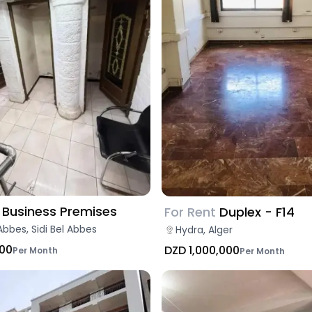
Business Premises
For Rent
Duplex - F14
Abbes, Sidi Bel Abbes
Hydra, Alger
000
DZD 1,000,000
Per Month
Per Month