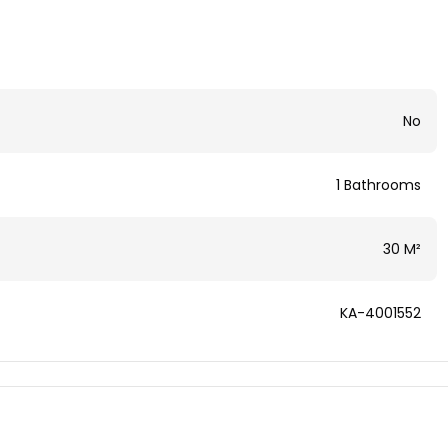
No
1 Bathrooms
30 M²
KA-4001552