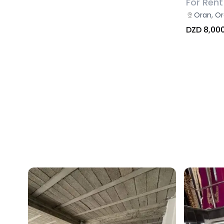
For Rent
Oran, O
DZD 8,00