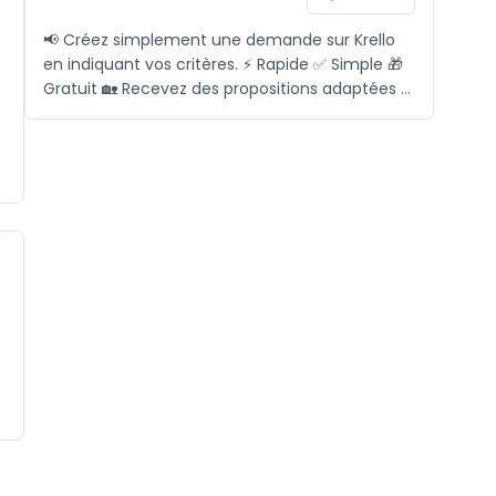
📢 Créez simplement une demande sur Krello
en indiquant vos critères. ⚡ Rapide ✅ Simple 🎁
Gratuit 🏡 Recevez des propositions adaptées à
vos besoins, sans perdre de temps. 📞 Pour plus
d'informations, contactez-nous via l'icône ci-
dessous.