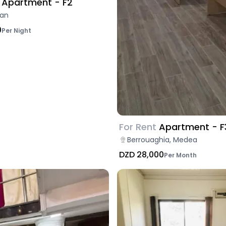
Apartment - F2
ran
0
Per Night
For Rent
Apartment - F
Berrouaghia, Medea
DZD 28,000
Per Month