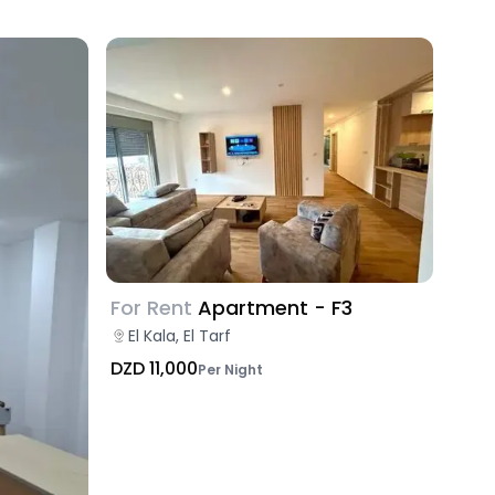
For Rent
Apartment - F3
El Kala, El Tarf
DZD 11,000
Per Night