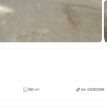
180 m²
KA-220150388