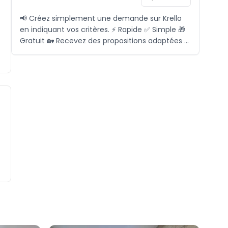
📢 Créez simplement une demande sur Krello
en indiquant vos critères. ⚡ Rapide ✅ Simple 🎁
Gratuit 🏡 Recevez des propositions adaptées à
vos besoins, sans perdre de temps. 📞 Pour plus
d'informations, contactez-nous via l'icône ci-
dessous.