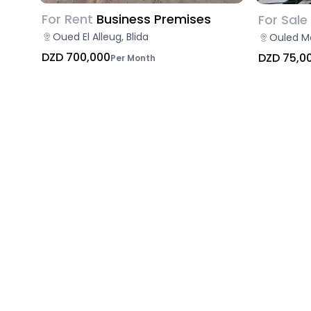
For Rent
Business Premises
For Sale
Oued El Alleug, Blida
Ouled M
DZD 700,000
DZD 75,0
Per Month