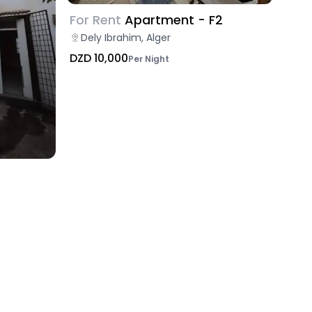
For Rent
Apartment - F2
Dely Ibrahim, Alger
DZD 10,000
Per Night