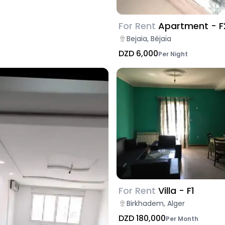
For Rent
Apartment - F
Bejaia, Béjaïa
DZD 6,000
Per Night
For Rent
Villa - F1
Birkhadem, Alger
DZD 180,000
Per Month