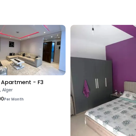
Apartment - F3
, Alger
00
Per Month