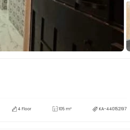
4 Floor
105 m²
KA-440152197