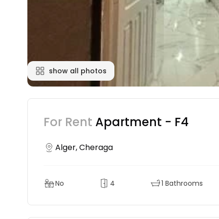
show all photos
For Rent
Apartment - F4
Alger, Cheraga
No
4
1 Bathrooms