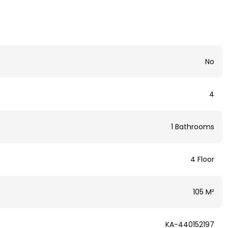
No
4
1 Bathrooms
4 Floor
105 M²
KA-440152197