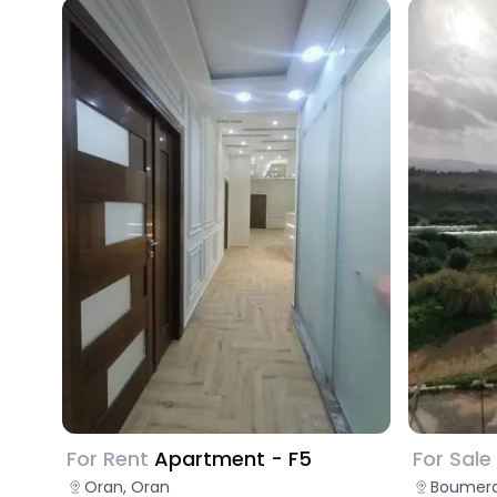
For Rent
Apartment - F5
For Sale
Oran, Oran
Boumerd