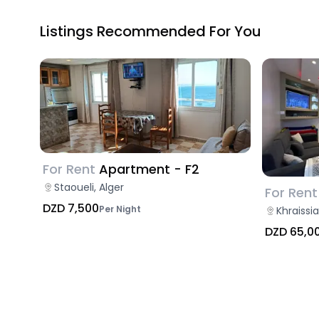
Listings Recommended For You
For Rent
Apartment - F2
Staoueli, Alger
For Rent
DZD 7,500
Per Night
Khraissia
DZD 65,0