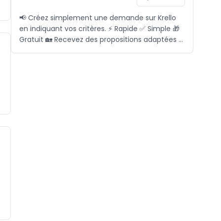
📢 Créez simplement une demande sur Krello
en indiquant vos critères. ⚡ Rapide ✅ Simple 🎁
Gratuit 🏡 Recevez des propositions adaptées à
vos besoins, sans perdre de temps. 📞 Pour plus
d'informations, contactez-nous via l'icône ci-
dessous.