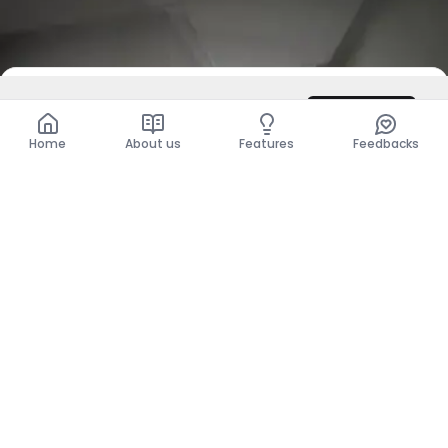
DZD 8,000
/ Night
Contact
Total
DZD 8,000
Home
About us
Features
Feedbacks