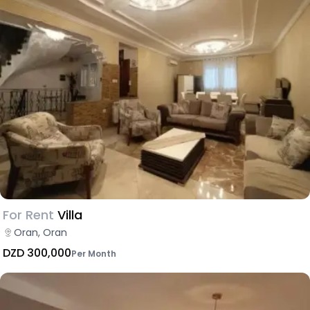
For Rent
Villa
Oran, Oran
DZD 300,000
Per Month