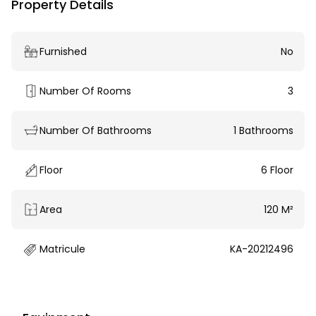
Property Details
Furnished
No
Number Of Rooms
3
Number Of Bathrooms
1 Bathrooms
Floor
6 Floor
Area
120 M²
Matricule
KA-20212496