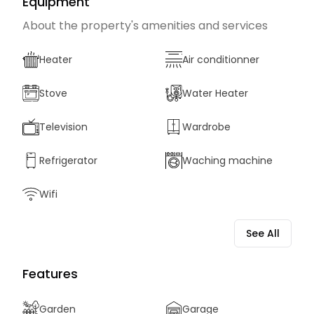
Equipment
About the property's amenities and services
Heater
Air conditionner
Stove
Water Heater
Television
Wardrobe
Refrigerator
Waching machine
Wifi
See All
Features
Garden
Garage