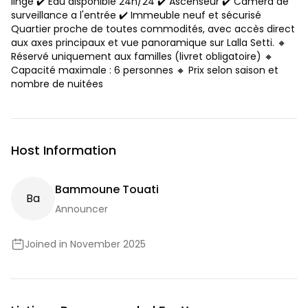
linge ✔️ Eau disponible 24h/24 ✔️ Ascenseur ✔️ Caméra de
surveillance a l'entrée ✔️ Immeuble neuf et sécurisé
Quartier proche de toutes commodités, avec accès direct
aux axes principaux et vue panoramique sur Lalla Setti. 🔸
Réservé uniquement aux familles (livret obligatoire) 🔸
Capacité maximale : 6 personnes 🔸 Prix selon saison et
nombre de nuitées
Host Information
Bammoune Touati
B
A
Announcer
Joined in November 2025