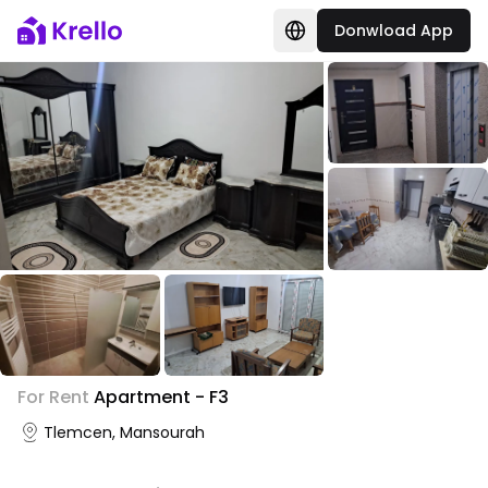
Donwload App
+
3
For Rent
Apartment - F3
Photo Gallery
Tlemcen, Mansourah