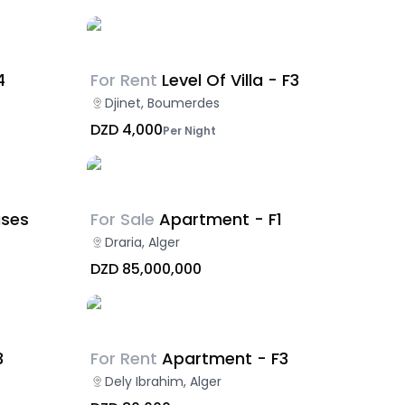
4
For Rent
Level Of Villa - F3
Djinet, Boumerdes
DZD 4,000
Per Night
ises
For Sale
Apartment - F1
Draria, Alger
DZD 85,000,000
3
For Rent
Apartment - F3
Dely Ibrahim, Alger