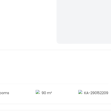
rooms
90 m²
KA-290152209