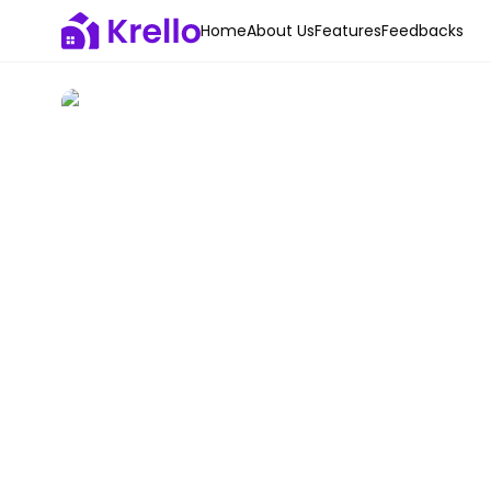
Home
About Us
Features
Feedbacks