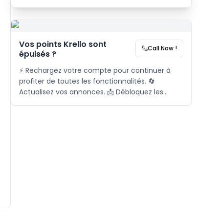
Vos points Krello sont
Call Now !
épuisés ?
⚡ Rechargez votre compte pour continuer à
profiter de toutes les fonctionnalités. 🔄
Actualisez vos annonces. 📩 Débloquez les
demandes. 🎯 Activez le matching. 📞 Pour plus
d'informations, contactez-nous via l'icône ci-
dessous.