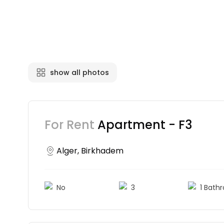
show all photos
For Rent
Apartment - F3
Alger, Birkhadem
No
3
1 Bath