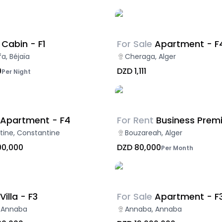
Cabin - F1
For Sale
Apartment - F
a, Béjaïa
Cheraga, Alger
0
DZD 1,111
Per Night
Apartment - F4
For Rent
Business Prem
tine, Constantine
Bouzareah, Alger
00,000
DZD 80,000
Per Month
Villa - F3
For Sale
Apartment - F
 Annaba
Annaba, Annaba