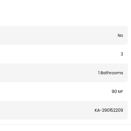
No
3
1 Bathrooms
90 M²
KA-290152209