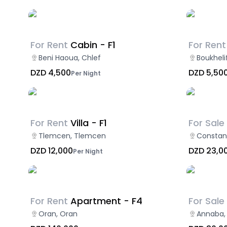
For Rent
Cabin - F1
For Rent
Beni Haoua, Chlef
Boukhelif
DZD 4,500
DZD 5,50
Per Night
For Rent
Villa - F1
For Sale
Tlemcen, Tlemcen
Constan
DZD 12,000
DZD 23,0
Per Night
For Rent
Apartment - F4
For Sale
Oran, Oran
Annaba,