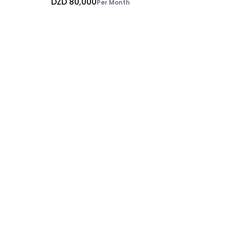
DZD 80,000
Per Month